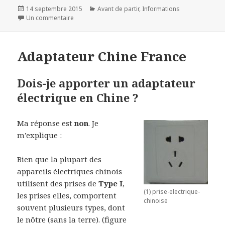
Publié
Catégories
14 septembre 2015
Avant de partir
,
Informations
le
sur Consulats de Chine en France
Un commentaire
Adaptateur Chine France
Dois-je apporter un adaptateur
électrique en Chine ?
Ma réponse est
non
. Je
m’explique :
Bien que la plupart des
appareils électriques chinois
utilisent des prises de
Type I
,
(1) prise-electrique-
les prises elles, comportent
chinoise
souvent plusieurs types, dont
le nôtre (sans la terre). (figure