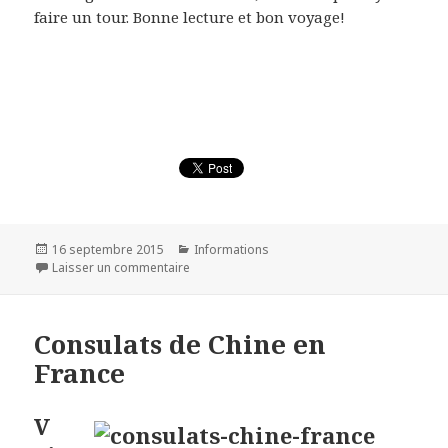
faire un tour. Bonne lecture et bon voyage!
Publié
Catégories
16 septembre 2015
Informations
le
sur 5 blogs à voir sur la Chine
Laisser un commentaire
Consulats de Chine en
France
V