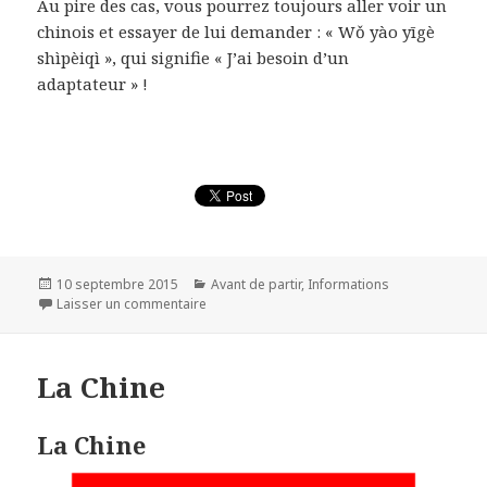
Au pire des cas, vous pourrez toujours aller voir un
chinois et essayer de lui demander : « Wǒ yào yīgè
shìpèiqì », qui signifie « J’ai besoin d’un
adaptateur » !
Publié
Catégories
10 septembre 2015
Avant de partir
,
Informations
le
sur Adaptateur Chine France
Laisser un commentaire
La Chine
La Chine