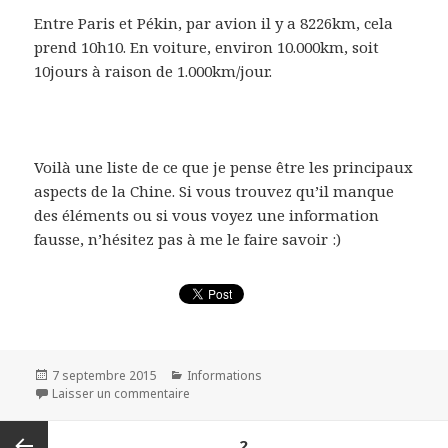
Entre Paris et Pékin, par avion il y a 8226km, cela
prend 10h10. En voiture, environ 10.000km, soit
10jours à raison de 1.000km/jour.
Voilà une liste de ce que je pense être les principaux
aspects de la Chine. Si vous trouvez qu’il manque
des éléments ou si vous voyez une information
fausse, n’hésitez pas à me le faire savoir :)
Publié
Catégories
7 septembre 2015
Informations
le
sur La Chine
Laisser un commentaire
Navigation
PAGE
2